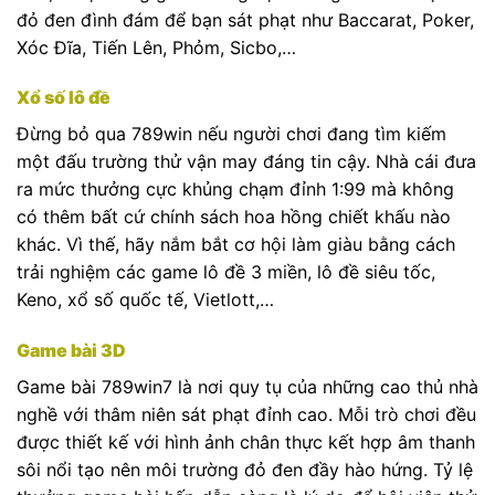
đỏ đen đình đám để bạn sát phạt như Baccarat, Poker,
Xóc Đĩa, Tiến Lên, Phỏm, Sicbo,…
Xổ số lô đề
Đừng bỏ qua 789win nếu người chơi đang tìm kiếm
một đấu trường thử vận may đáng tin cậy. Nhà cái đưa
ra mức thưởng cực khủng chạm đỉnh 1:99 mà không
có thêm bất cứ chính sách hoa hồng chiết khấu nào
khác. Vì thế, hãy nắm bắt cơ hội làm giàu bằng cách
trải nghiệm các game lô đề 3 miền, lô đề siêu tốc,
Keno, xổ số quốc tế, Vietlott,…
Game bài 3D
Game bài 789win7 là nơi quy tụ của những cao thủ nhà
nghề với thâm niên sát phạt đỉnh cao. Mỗi trò chơi đều
được thiết kế với hình ảnh chân thực kết hợp âm thanh
sôi nổi tạo nên môi trường đỏ đen đầy hào hứng. Tỷ lệ