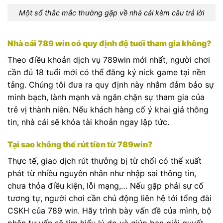
Một số thắc mắc thường gặp về nhà cái kèm câu trả lời
Nhà cái 789 win có quy định độ tuổi tham gia không?
Theo điều khoản dịch vụ 789win mới nhất, người chơi
cần đủ 18 tuổi mới có thể đăng ký nick game tại nền
tảng. Chúng tôi đưa ra quy định này nhằm đảm bảo sự
minh bạch, lành mạnh và ngăn chặn sự tham gia của
trẻ vị thành niên. Nếu khách hàng cố ý khai giả thông
tin, nhà cái sẽ khóa tài khoản ngay lập tức.
Tại sao không thể rút tiền từ 789win?
Thực tế, giao dịch rút thưởng bị từ chối có thể xuất
phát từ nhiều nguyên nhân như nhập sai thông tin,
chưa thỏa điều kiện, lỗi mạng,… Nếu gặp phải sự cố
tương tự, người chơi cần chủ động liên hệ tới tổng đài
CSKH của 789 win. Hãy trình bày vấn đề của mình, bộ