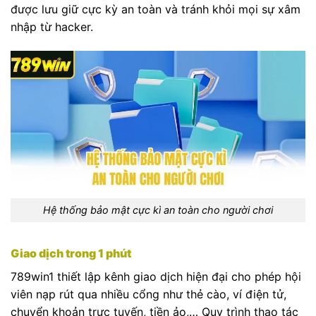
được lưu giữ cực kỳ an toàn và tránh khỏi mọi sự xâm
nhập từ hacker.
Hệ thống bảo mật cực kì an toàn cho người chơi
Giao dịch trong 1 phút
789win1 thiết lập kênh giao dịch hiện đại cho phép hội
viên nạp rút qua nhiều cổng như thẻ cào, ví điện tử,
chuyển khoản trực tuyến, tiền ảo,… Quy trình thao tác