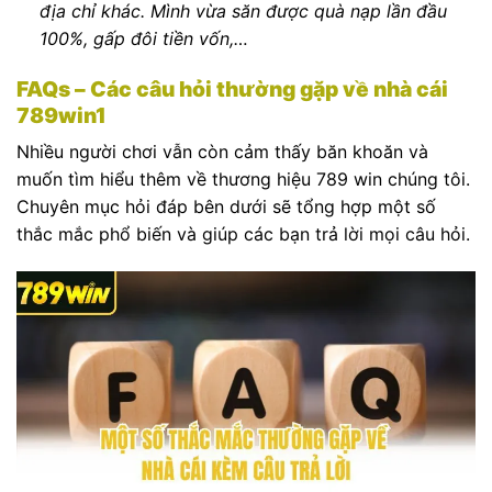
địa chỉ khác. Mình vừa săn được quà nạp lần đầu
100%, gấp đôi tiền vốn,…
FAQs – Các câu hỏi thường gặp về nhà cái
789win1
Nhiều người chơi vẫn còn cảm thấy băn khoăn và
muốn tìm hiểu thêm về thương hiệu 789 win chúng tôi.
Chuyên mục hỏi đáp bên dưới sẽ tổng hợp một số
thắc mắc phổ biến và giúp các bạn trả lời mọi câu hỏi.