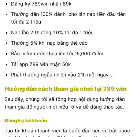
Đăng ký 789win nhận 89k
Thưởng đến 100% dành cho lần nạp tiền đầu tiên
tối đa 2 triệu
Nạp lần 2 thưởng 20% tối đa 1 triệu
Thưởng 5% khi nạp bằng thẻ cào
Bảo hiểm cược thua lên tới 15,000 điểm
Tải app 789 win nhận 50k
Phát thưởng ngẫu nhiên vào 21h mỗi ngày,…
Hướng dẫn cách tham gia chơi tại 789 win
Sau đây, chúng tôi sẽ tổng hợp nội dung hướng dẫn
tham gia để người mới hiểu rõ và dễ dàng thao tác.
Đăng ký tài khoản
Tạo tài khoản thành viên là bước đầu tiên và bắt buộc