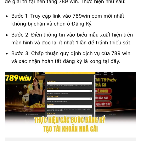
để giải trí tại nền tảng 789 win. Thực hiện như sau:
Bước 1: Truy cập link vào 789win com mới nhất
không bị chặn và chọn ô Đăng Ký.
Bước 2: Điền thông tin vào biểu mẫu xuất hiện trên
màn hình và đọc lại ít nhất 1 lần để tránh thiếu sót.
Bước 3: Chấp thuận quy định dịch vụ của 789 win
và xác nhận hoàn tất đăng ký là xong tại đây.