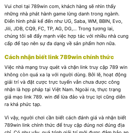
Vui chơi tại 789win com, khách hàng sẽ nhìn thấy
những nhà phát hành game lừng danh trong ngành.
Điển hình phải kể đến như UG, Saba, WM, BBIN, Evo,
Jili, JDB, CQ9, FC, TP, AG, DG,… Trong tương lai,
chúng tôi sẽ đẩy mạnh việc hợp tác với nhiều nhà cung
cấp để tạo nên sự đa dạng về sản phẩm hơn nữa.
Cách nhận biết link 789win chính thức
Việc nhà mạng truy quét và chặn link truy cập 789 win
không còn quá xa lạ với người dùng. Bởi lẽ, hoạt động
giải trí và đặt cược trực tuyến vẫn chưa được công
nhận là hợp pháp tại Việt Nam. Ngoài ra, thực trạng
giả mạo link 789. win để lừa đảo và trục lợi cũng diễn
ra khá phức tạp.
Vì vậy, người chơi cần biết cách đánh giá và nhận biết
789win link chính thức để truy cập đúng nơi đúng địa
chỉ. Có như vậy, quá trình giải trí mới được đảm bảo an