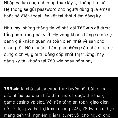
Nhập và lựa chọn phương thức lấy lại thông tin mới.
Hệ thống sẽ gửi password cho người dùng qua email
hoặc số điện thoại liên kết tại thời điểm đăng ký.
Như vậy, những thông tin về nhà cái
789win
đã được
tổng hợp trong bài viết. Hy vọng khách hàng sẽ có sự
đánh giá khách quan và toàn diện nhất về sân chơi
chúng tôi. Nếu muốn khám phá những sản phẩm game
cùng dịch vụ giải trí đẳng cấp nhất thị trường, hãy
đăng ký tài khoản tại 789 win ngay hôm nay.
789win
là nhà cái cá cược trực tuyến nổi bật, cung
cấp nhiều lựa chọn hấp dẫn như cá cược thể thao,
game casino và slot. Với nền tảng an toàn, giao diện
dễ sử dụng và hỗ trợ khách hàng 24/7, 789win hứa hẹn
mang đến trải nghiệm giải trí tuyệt vời cho người chơi.