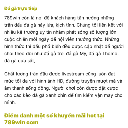
Đá gà trực tiếp
789win còn là nơi để khách hàng tận hưởng những
trận đấu đá gà nảy lửa, kịch tính. Chúng tôi liên kết với
nhiều kê trường uy tín nhằm phát sóng số lượng lớn
cuộc chiến mỗi ngày để hội viên thưởng thức. Những
hình thức thi đấu phổ biến đều được cập nhật để người
chơi theo dõi như đá gà tre, đá gà Mỹ, đá gà Thomo,
đá gà cựa sắt,…
Chất lượng trận đấu được livestream cũng luôn đạt
mức tối đa với hình ảnh HD, đường truyền mượt mà và
âm thanh sống động. Người chơi còn được đặt cược
cho các kèo đá gà xanh chín để tìm kiếm vận may cho
mình.
Điểm danh một số khuyến mãi hot tại
789win com