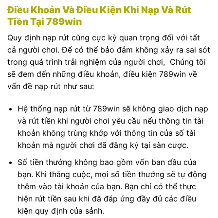
Điều Khoản Và Điều Kiện Khi Nạp Và Rút
Tiền Tại 789win
Quy định nạp rút cũng cực kỳ quan trọng đối với tất
cả người chơi. Để có thể bảo đảm không xảy ra sai sót
trong quá trình trải nghiệm của người chơi, Chúng tôi
sẽ đem đến những điều khoản, điều kiện 789win về
vấn đề nạp rút như sau:
Hệ thống nạp rút từ 789win sẽ không giao dịch nạp
và rút tiền khi người chơi yêu cầu nếu thông tin tài
khoản không trùng khớp với thông tin của số tài
khoản mà người chơi đã đăng ký tại sàn cược.
Số tiền thưởng không bao gồm vốn ban đầu của
bạn. Khi thắng cuộc, mọi số tiền thưởng sẽ tự động
thêm vào tài khoản của bạn. Bạn chỉ có thể thực
hiện rút tiền sau khi đã đáp ứng đầy đủ các điều
kiện quy định của sảnh.