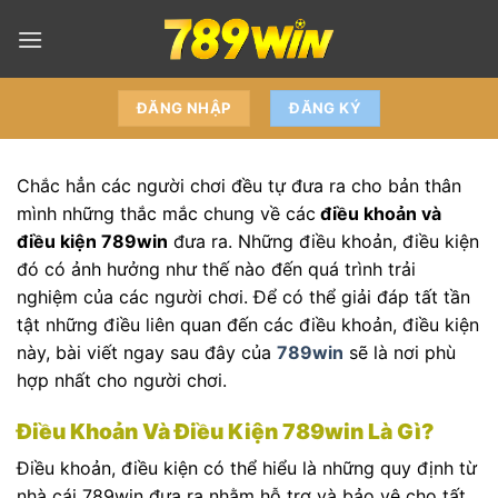
Skip
to
content
ĐĂNG NHẬP
ĐĂNG KÝ
Chắc hẳn các người chơi đều tự đưa ra cho bản thân
mình những thắc mắc chung về các
điều khoản và
điều kiện
789win
đưa ra. Những điều khoản, điều kiện
đó có ảnh hưởng như thế nào đến quá trình trải
nghiệm của các người chơi. Để có thể giải đáp tất tần
tật những điều liên quan đến các điều khoản, điều kiện
này, bài viết ngay sau đây của
789win
sẽ là nơi phù
hợp nhất cho người chơi.
Điều Khoản Và Điều Kiện 789win Là Gì?
Điều khoản, điều kiện có thể hiểu là những quy định từ
nhà cái 789win đưa ra nhằm hỗ trợ và bảo vệ cho tất