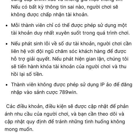
Nếu có bất kỳ thông tin sai nào, người chơi sẽ
không được chấp nhận tài khoản.
Mỗi thành viên chỉ có thể được phép sử dụng một
tài khoản duy nhất xuyên suốt trong quá trình chơi.
Nếu phát sinh lỗi về số dư tài khoản, người chơi cần
liên hệ với đội ngũ chăm sóc khách hàng để được
hỗ trợ giải quyết. Nếu phát hiện gian lận, chúng tôi
sẽ tiến hành khóa tài khoản của người chơi và thu
hồi lại số tiền.
Thành viên không được phép sử dụng IP ảo để đăng
nhập vào sảnh cược 789win.
Các điều khoản, điều kiện sẽ được cập nhật để phản
ánh nhu cầu của người chơi, và bạn cần theo dõi và
cập nhật quy định để tránh những tình huống không
mong muốn.