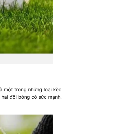
là một trong những loại kèo
i hai đội bóng có sức mạnh,