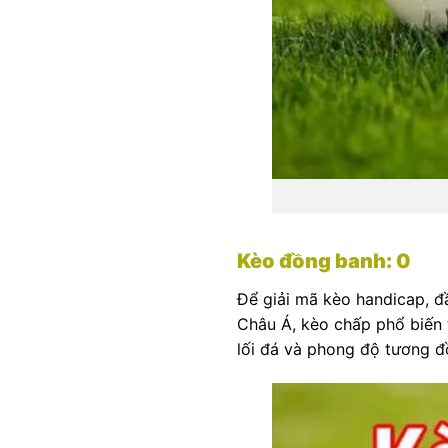
Kèo đồng banh: 0
Để giải mã kèo handicap, đầ
Châu Á, kèo chấp phổ biến t
lối đá và phong độ tương đ