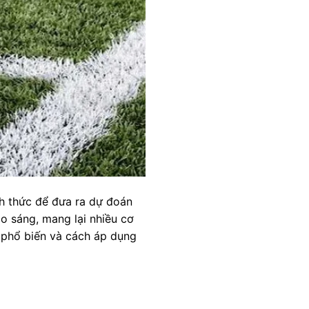
ch thức để đưa ra dự đoán
ao sáng, mang lại nhiều cơ
 phổ biến và cách áp dụng