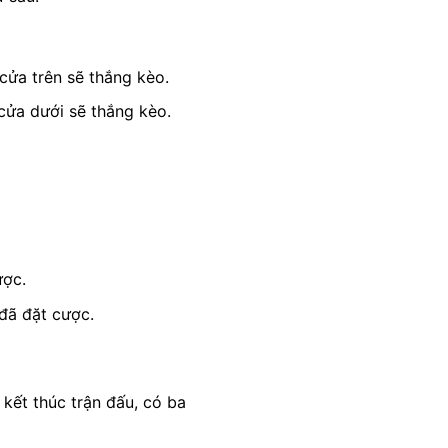
 cửa trên sẽ thắng kèo.
 cửa dưới sẽ thắng kèo.
ược.
 đã đặt cược.
kết thúc trận đấu, có ba