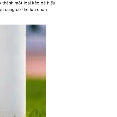
 thành một loại kèo dễ hiểu
Bạn cũng có thể lựa chọn