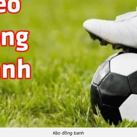
Kèo đồng banh