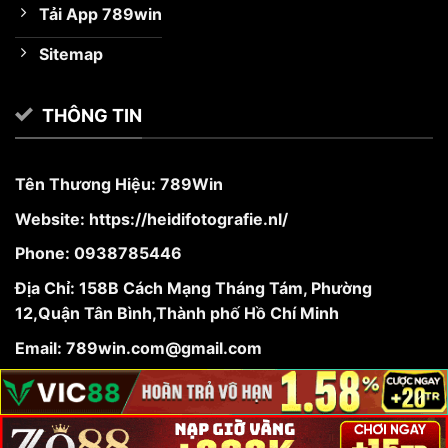
Tải App 789win
Sitemap
THÔNG TIN
Tên Thương Hiệu:
789Win
Website: https://heidifotografie.nl/
Phone: 0938785446
Địa Chỉ: 158B Cách Mạng Tháng Tám, Phường
12,Quận Tân Bình,Thành phố Hồ Chí Minh
Email:
789win.com@gmail.com