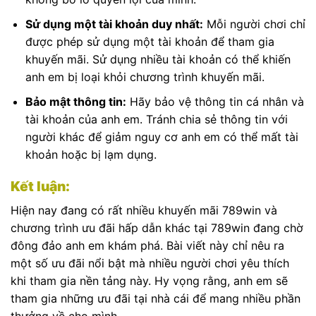
Sử dụng một tài khoản duy nhất:
Mỗi người chơi chỉ
được phép sử dụng một tài khoản để tham gia
khuyến mãi. Sử dụng nhiều tài khoản có thể khiến
anh em bị loại khỏi chương trình khuyến mãi.
Bảo mật thông tin:
Hãy bảo vệ thông tin cá nhân và
tài khoản của anh em. Tránh chia sẻ thông tin với
người khác để giảm nguy cơ anh em có thể mất tài
khoản hoặc bị lạm dụng.
Kết luận:
Hiện nay đang có rất nhiều khuyến mãi 789win và
chương trình ưu đãi hấp dẫn khác tại 789win đang chờ
đông đảo anh em khám phá. Bài viết này chỉ nêu ra
một số ưu đãi nổi bật mà nhiều người chơi yêu thích
khi tham gia nền tảng này. Hy vọng rằng, anh em sẽ
tham gia những ưu đãi tại nhà cái để mang nhiều phần