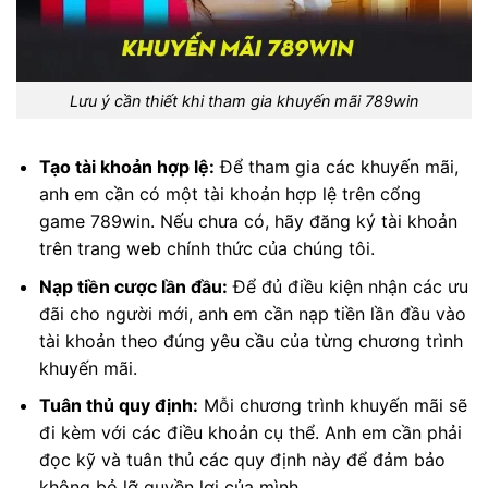
Lưu ý cần thiết khi tham gia khuyến mãi 789win
Tạo tài khoản hợp lệ:
Để tham gia các khuyến mãi,
anh em cần có một tài khoản hợp lệ trên cổng
game 789win. Nếu chưa có, hãy đăng ký tài khoản
trên trang web chính thức của chúng tôi.
Nạp tiền cược lần đầu:
Để đủ điều kiện nhận các ưu
đãi cho người mới, anh em cần nạp tiền lần đầu vào
tài khoản theo đúng yêu cầu của từng chương trình
khuyến mãi.
Tuân thủ quy định:
Mỗi chương trình khuyến mãi sẽ
đi kèm với các điều khoản cụ thể. Anh em cần phải
đọc kỹ và tuân thủ các quy định này để đảm bảo
không bỏ lỡ quyền lợi của mình.