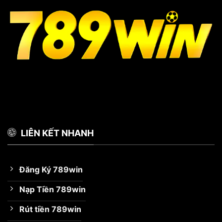
LIÊN KẾT NHANH
Đăng Ký 789win
Nạp Tiền 789win
Rút tiền 789win