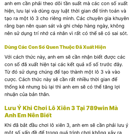
anh em cần phải theo dõi tần suất mà các con số xuất
hiện, lưu lại và dùng quy luật thời gian để tính toán và
tạo ra một lô 3 cho riêng mình. Các chuyên gia khuyên
rằng bạn nên quan sát và ghi chép hàng ngày, không
nên sử dụng trí nhớ cá nhân vì rất có thể sẽ có sai sót.
Dùng Các Con Số Quen Thuộc Đã Xuất Hiện
Với cách thức này, anh em sẽ cần nhận biết được các
con số đã xuất hiện tại các kết quả xổ số trước đây.
Từ đó sử dụng chúng để tạo thành một lô 3 và vào
cược. Cách thức này sẽ cần rất nhiều thời gian để
thống kê nhưng bù lại thì anh em sẽ có thể tăng lợi
nhuận của bản thân.
Lưu Ý Khi Chơi Lô Xiên 3 Tại 789win Mà
Anh Em Nên Biết
Khi đã bắt đầu chơi lô xiên 3, anh em sẽ cần phải lưu ý
một số vấn đề để trong quá trình chơi không xảy ra