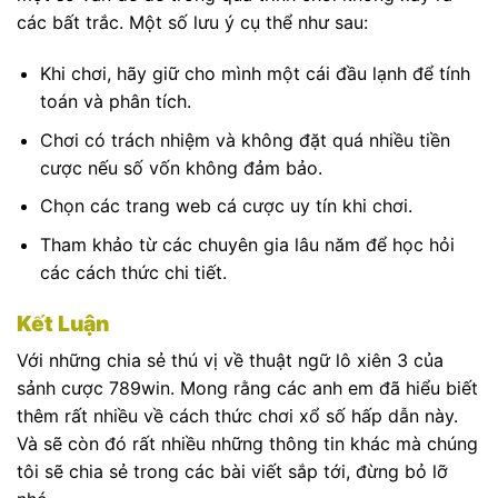
các bất trắc. Một số lưu ý cụ thể như sau:
Khi chơi, hãy giữ cho mình một cái đầu lạnh để tính
toán và phân tích.
Chơi có trách nhiệm và không đặt quá nhiều tiền
cược nếu số vốn không đảm bảo.
Chọn các trang web cá cược uy tín khi chơi.
Tham khảo từ các chuyên gia lâu năm để học hỏi
các cách thức chi tiết.
Kết Luận
Với những chia sẻ thú vị về thuật ngữ lô xiên 3 của
sảnh cược 789win. Mong rằng các anh em đã hiểu biết
thêm rất nhiều về cách thức chơi xổ số hấp dẫn này.
Và sẽ còn đó rất nhiều những thông tin khác mà chúng
tôi sẽ chia sẻ trong các bài viết sắp tới, đừng bỏ lỡ