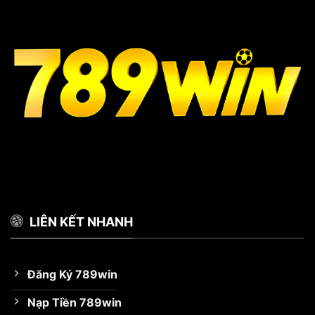
LIÊN KẾT NHANH
Đăng Ký 789win
Nạp Tiền 789win