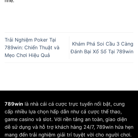
nhé.
Trải Nghiệm Poker Tại
Khám Phá Soi Cầu 3 Càng
789win: Chiến Thuật và
Đánh Bại Xổ Số Tại 789win
Mẹo Chơi Hiệu Quả
789win
là nhà cái cá cược trực tuyến nổi bật, cung
cấp nhiều lựa chọn hấp dẫn như cá cược thể thao,
game casino và slot. Với nền tảng an toàn, giao diện
dễ sử dụng và hỗ trợ khách hàng 24/7, 789win hứa hẹn
mang đến trải nghiệm giải trí tuyệt vời cho người chơi.