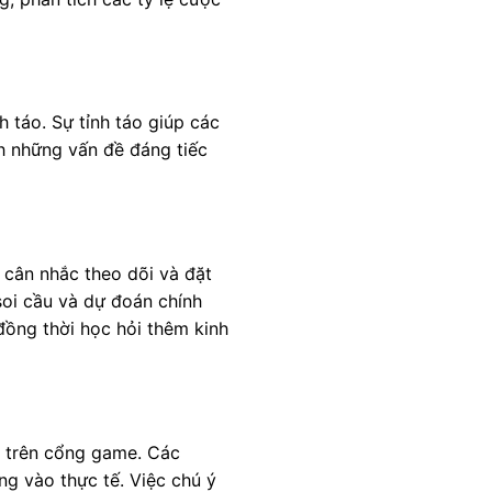
h táo. Sự tỉnh táo giúp các
nh những vấn đề đáng tiếc
 cân nhắc theo dõi và đặt
oi cầu và dự đoán chính
đồng thời học hỏi thêm kinh
u trên cổng game. Các
ng vào thực tế. Việc chú ý