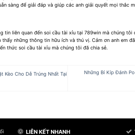
 sẵn sàng để giải đáp và giúp các anh giải quyết mọi thắc m
ng tin liên quan đến soi cầu tài xỉu tại 789win mà chúng tôi
 thấy những thông tin hữu ích và thú vị. Cảm ơn anh em đã
n thức soi cầu tài xỉu mà chúng tôi đã chia sẻ.
Những Bí Kíp Đánh Po
t Kèo Cho Dễ Trúng Nhất Tại
ổi
LIÊN KẾT NHANH