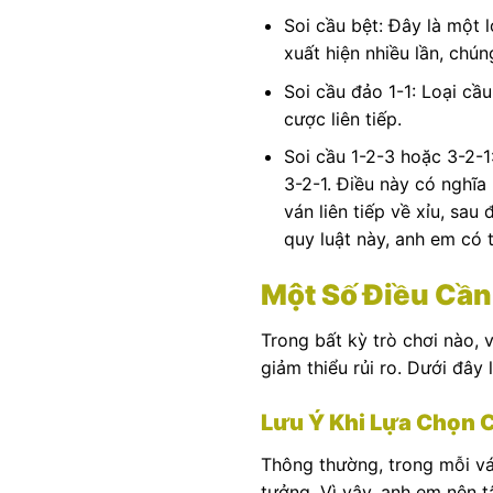
Soi cầu bệt: Đây là một l
xuất hiện nhiều lần, chún
Soi cầu đảo 1-1: Loại cầ
cược liên tiếp.
Soi cầu 1-2-3 hoặc 3-2-1
3-2-1. Điều này có nghĩa 
ván liên tiếp về xỉu, sau
quy luật này, anh em có 
Một Số Điều Cần
Trong bất kỳ trò chơi nào, v
giảm thiểu rủi ro. Dưới đâ
Lưu Ý Khi Lựa Chọn 
Thông thường, trong mỗi ván
tưởng. Vì vậy, anh em nên t