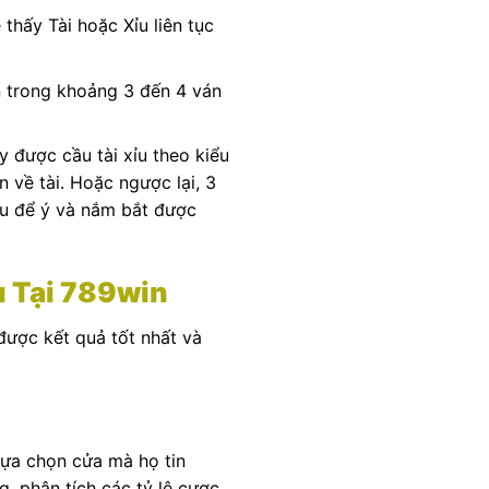
 thấy Tài hoặc Xỉu liên tục
ện trong khoảng 3 đến 4 ván
 được cầu tài xỉu theo kiểu
n về tài. Hoặc ngược lại, 3
chịu để ý và nắm bắt được
u Tại 789win
 được kết quả tốt nhất và
lựa chọn cửa mà họ tin
, phân tích các tỷ lệ cược