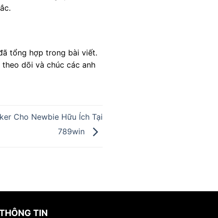
ắc.
 đã tổng hợp trong bài viết.
 theo dõi và chúc các anh
ker Cho Newbie Hữu Ích Tại
789win
THÔNG TIN