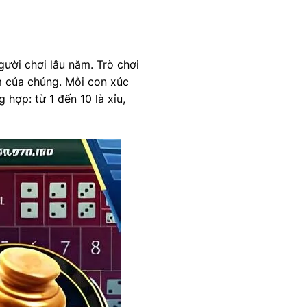
gười chơi lâu năm. Trò chơi
m của chúng. Mỗi con xúc
hợp: từ 1 đến 10 là xỉu,