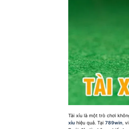
Tài xỉu là một trò chơi khô
xỉu
hiệu quả. Tại
789win
,
vi