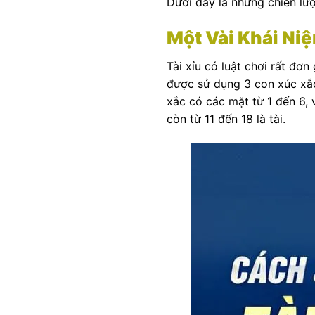
Dưới đây là những chiến lượ
Một Vài Khái Niệ
Tài xỉu có luật chơi rất đơ
được sử dụng 3 con xúc xắc
xắc có các mặt từ 1 đến 6, 
còn từ 11 đến 18 là tài.