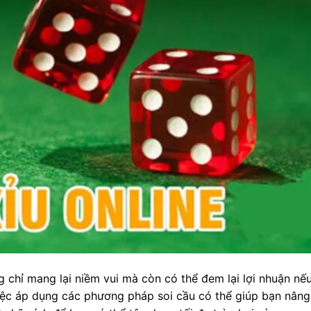
ng chỉ mang lại niềm vui mà còn có thể đem lại lợi nhuận n
ệc áp dụng các phương pháp soi cầu có thể giúp bạn nâng