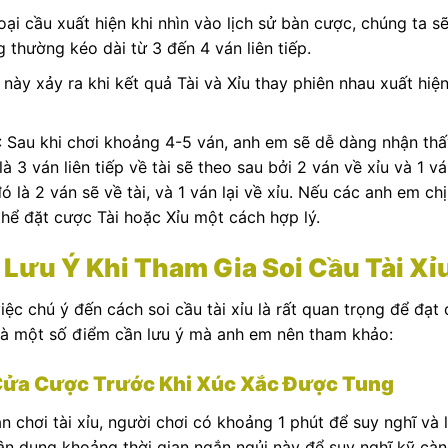
oại cầu xuất hiện khi nhìn vào lịch sử bàn cược, chúng ta sẽ
g thường kéo dài từ 3 đến 4 ván liên tiếp.
u này xảy ra khi kết quả Tài và Xỉu thay phiên nhau xuất hi
: Sau khi chơi khoảng 4-5 ván, anh em sẽ dễ dàng nhận thấy
là 3 ván liên tiếp về tài sẽ theo sau bởi 2 ván về xỉu và 1 vá
 đó là 2 ván sẽ về tài, và 1 ván lại về xỉu. Nếu các anh em 
thể đặt cược Tài hoặc Xỉu một cách hợp lý.
 Lưu Ý Khi Tham Gia Soi Cầu Tài Xỉ
iệc chú ý đến cách soi cầu tài xỉu là rất quan trọng để đạt
y là một số điểm cần lưu ý mà anh em nên tham khảo:
Cửa Cược Trước Khi Xúc Xắc Được Tung
 chơi tài xỉu, người chơi có khoảng 1 phút để suy nghĩ và 
ận dụng khoảng thời gian ngắn ngủi này để suy nghĩ kỹ càng