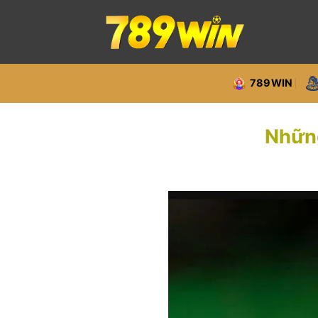
Skip
to
content
789WIN
Những