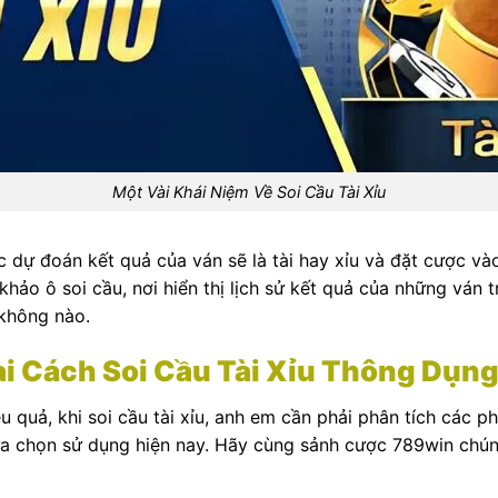
Một Vài Khái Niệm Về Soi Cầu Tài Xỉu
c dự đoán kết quả của ván sẽ là tài hay xỉu và đặt cược v
khảo ô soi cầu, nơi hiển thị lịch sử kết quả của những ván 
không nào.
i Cách Soi Cầu Tài Xỉu Thông Dụn
ệu quả, khi soi cầu tài xỉu, anh em cần phải phân tích các 
ựa chọn sử dụng hiện nay. Hãy cùng sảnh cược 789win chú