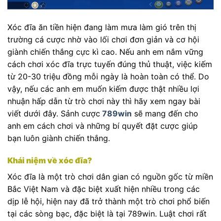
Xóc đĩa ăn tiền hiện đang làm mưa làm gió trên thị
trường cá cược nhờ vào lối chơi đơn giản và cơ hội
giành chiến thắng cực kì cao. Nếu anh em nắm vững
cách chơi xóc đĩa trực tuyến đúng thủ thuật, việc kiếm
từ 20-30 triệu đồng mỗi ngày là hoàn toàn có thể. Do
vậy, nếu các anh em muốn kiếm được thật nhiều lợi
nhuận hấp dẫn từ trò chơi này thì hãy xem ngay bài
viết dưới đây. Sảnh cược
789win
sẽ mang đến cho
anh em cách chơi và những bí quyết đặt cược giúp
bạn luôn giành chiến thắng.
Khái niệm về xóc đĩa?
Xóc đĩa là một trò chơi dân gian có nguồn gốc từ miền
Bắc Việt Nam và đặc biệt xuất hiện nhiều trong các
dịp lễ hội, hiện nay đã trở thành một trò chơi phổ biến
tại các sòng bạc, đặc biệt là tại 789win. Luật chơi rất