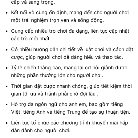
cấp và sang trọng.
Kết nối vô cùng ổn định, mang đến cho người chơi
một trải nghiệm trọn vẹn và sống động.
Cung cấp nhiều trò chơi đa dạng, liên tục cập nhật
các trò mới nhất.
Có nhiều hướng dẫn chi tiết về luật chơi và cách đặt
cược, giúp người chơi dễ dàng hiểu và thao tác.
Tỷ lệ chiến thắng cao, mang lại cơ hội giành được
những phần thưởng lớn cho người chơi.
Thời gian đặt cược nhanh chóng, giúp tiết kiệm thời
gian tối ưu và tránh phải chờ đợi lâu .
Hỗ trợ đa ngôn ngữ cho anh em, bao gồm tiếng
Việt, tiếng Anh và tiếng Trung để tạo sự thuận tiện.
Liên tục tổ chức các chương trình khuyến mãi hấp
dẫn dành cho người chơi.