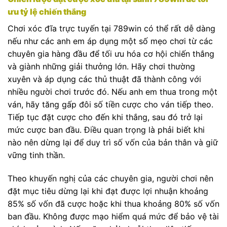
ưu tỷ lệ chiến thắng
Chơi xóc đĩa trực tuyến tại 789win có thể rất dễ dàng
nếu như các anh em áp dụng một số mẹo chơi từ các
chuyên gia hàng đầu để tối ưu hóa cơ hội chiến thắng
và giành những giải thưởng lớn. Hãy chơi thường
xuyên và áp dụng các thủ thuật đã thành công với
nhiều người chơi trước đó. Nếu anh em thua trong một
ván, hãy tăng gấp đôi số tiền cược cho ván tiếp theo.
Tiếp tục đặt cược cho đến khi thắng, sau đó trở lại
mức cược ban đầu. Điều quan trọng là phải biết khi
nào nên dừng lại để duy trì số vốn của bản thân và giữ
vững tinh thần.
Theo khuyến nghị của các chuyên gia, người chơi nên
đặt mục tiêu dừng lại khi đạt được lợi nhuận khoảng
85% số vốn đã cược hoặc khi thua khoảng 80% số vốn
ban đầu. Không được mạo hiểm quá mức để bảo vệ tài