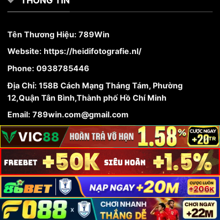
THÔNG TIN
Tên Thương Hiệu:
789Win
Website: https://heidifotografie.nl/
Phone: 0938785446
Địa Chỉ: 158B Cách Mạng Tháng Tám, Phường
12,Quận Tân Bình,Thành phố Hồ Chí Minh
Email:
789win.com@gmail.com
Copyright 2026 ©
Link Vào Trang Chủ Update 2025