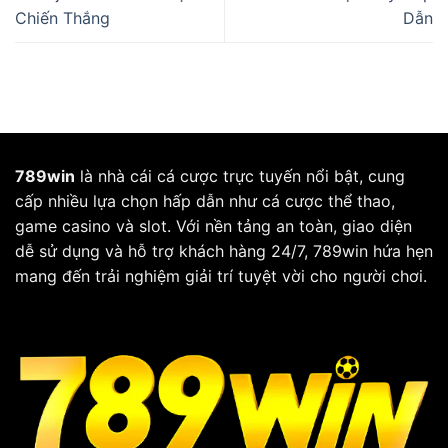
Chiến Thắng
Dẫn
789win
là nhà cái cá cược trực tuyến nổi bật, cung
cấp nhiều lựa chọn hấp dẫn như cá cược thể thao,
game casino và slot. Với nền tảng an toàn, giao diện
dễ sử dụng và hỗ trợ khách hàng 24/7, 789win hứa hẹn
mang đến trải nghiệm giải trí tuyệt vời cho người chơi.