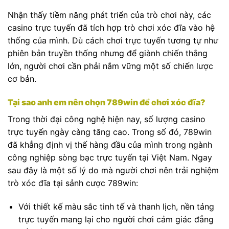
Nhận thấy tiềm năng phát triển của trò chơi này, các
casino trực tuyến đã tích hợp trò chơi xóc đĩa vào hệ
thống của mình. Dù cách chơi trực tuyến tương tự như
phiên bản truyền thống nhưng để giành chiến thắng
lớn, người chơi cần phải nắm vững một số chiến lược
cơ bản.
Tại sao anh em nên chọn 789win để chơi xóc đĩa?
Trong thời đại công nghệ hiện nay, số lượng casino
trực tuyến ngày càng tăng cao. Trong số đó, 789win
đã khẳng định vị thế hàng đầu của mình trong ngành
công nghiệp sòng bạc trực tuyến tại Việt Nam. Ngay
sau đây là một số lý do mà người chơi nên trải nghiệm
trò xóc đĩa tại sảnh cược 789win:
Với thiết kế màu sắc tinh tế và thanh lịch, nền tảng
trực tuyến mang lại cho người chơi cảm giác đẳng